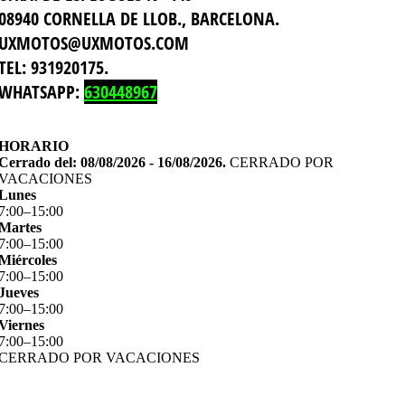
08940 CORNELLA DE LLOB., BARCELONA.
UXMOTOS@UXMOTOS.COM
TEL: 931920175.
WHATSAPP:
630448967
HORARIO
Cerrado del: 08/08/2026 - 16/08/2026.
CERRADO POR
VACACIONES
Lunes
7
:
00
–
15
:
00
Martes
7
:
00
–
15
:
00
Miércoles
7
:
00
–
15
:
00
Jueves
7
:
00
–
15
:
00
Viernes
7
:
00
–
15
:
00
CERRADO POR VACACIONES